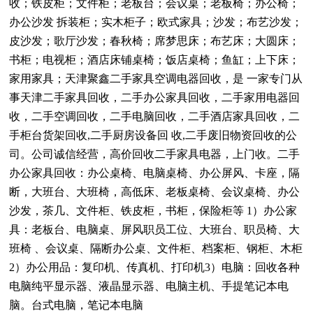
收；铁皮柜；文件柜；老板台；会议桌；老板椅；办公椅；
办公沙发 拆装柜；实木柜子；欧式家具；沙发；布艺沙发；
皮沙发；歌厅沙发；春秋椅；席梦思床；布艺床；大圆床；
书柜；电视柜；酒店床铺桌椅；饭店桌椅；鱼缸；上下床；
家用家具；天津聚鑫二手家具空调电器回收，是 一家专门从
事天津二手家具回收，二手办公家具回收，二手家用电器回
收，二手空调回收，二手电脑回收，二手酒店家具回收，二
手柜台货架回收,二手厨房设备回 收,二手废旧物资回收的公
司。公司诚信经营，高价回收二手家具电器，上门收。二手
办公家具回收：办公桌椅、电脑桌椅、办公屏风、卡座，隔
断，大班台、大班椅，高低床、老板桌椅、会议桌椅、办公
沙发，茶几、文件柜、铁皮柜，书柜，保险柜等 1）办公家
具：老板台、电脑桌、屏风职员工位、大班台、职员椅、大
班椅 、会议桌、隔断办公桌、文件柜、档案柜、钢柜、木柜
2）办公用品：复印机、传真机、打印机3）电脑：回收各种
电脑纯平显示器、液晶显示器、电脑主机、手提笔记本电
脑。台式电脑，笔记本电脑